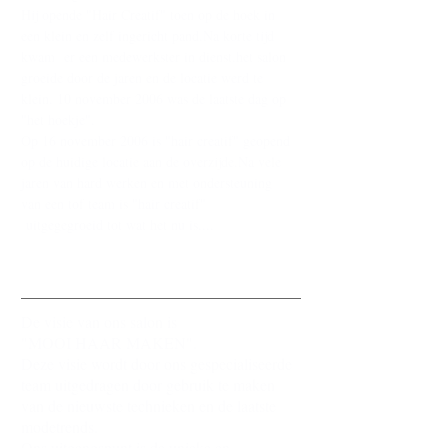
Hij opende "Hair Creatif" toen op de hoek in
een klein en zelf ingericht pand.Na korte tijd
kwam er een medewerkster in dienst.het salon
groeide door de jaren en de locatie werd te
klein. 10 november 2006 was de laatste dag op
"het hoekje".
Op 16 november 2006 is "hair creatif" geopend
op de huidige locatie aan de overzijde.Na vele
jaren van hard werken en met ondersteuning
van een tof team is "hair creatif"
uitgegegroeid tot wat het nu is....
Onze visie
De visie van ons salon is
"MOOI HAAR MAKEN".
Deze visie wordt door ons gespecialiseerde
team uitgedragen door gebruik te maken
van de nieuwste technieken en de laatste
modetrends.
Ons uitgangspunt is de unieke en