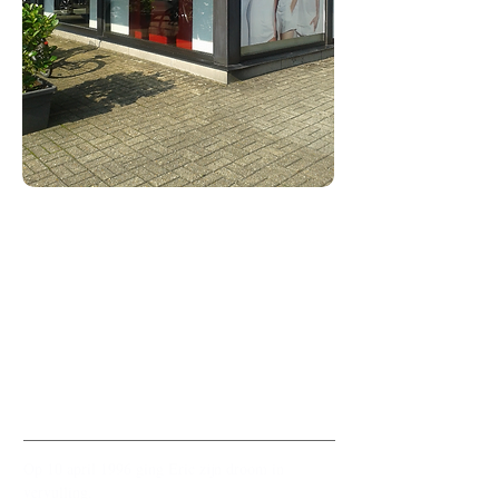
"UW PAUL RIVERA
KAPPER
IN GROOT RANST"
Het verhaal
Op 10 april 1996 ging Eric zijn droom in
vervulling.